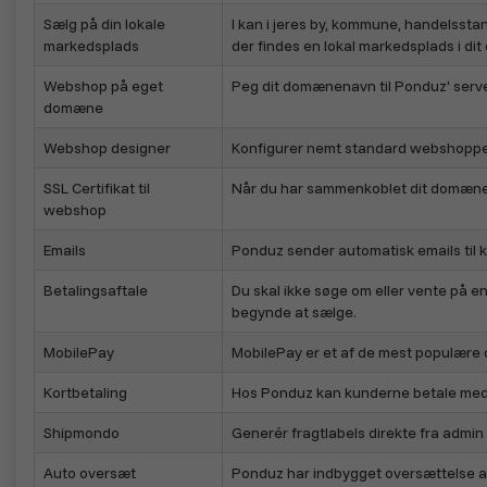
Sælg på din lokale
I kan i jeres by, kommune, handelssta
markedsplads
der findes en lokal markedsplads i dit
Webshop på eget
Peg dit domænenavn til Ponduz' serv
domæne
Webshop designer
Konfigurer nemt standard webshoppen
SSL Certifikat til
Når du har sammenkoblet dit domænena
webshop
Emails
Ponduz sender automatisk emails til k
Betalingsaftale
Du skal ikke søge om eller vente på e
begynde at sælge.
MobilePay
MobilePay er et af de mest populære 
Kortbetaling
Hos Ponduz kan kunderne betale med
Shipmondo
Generér fragtlabels direkte fra adm
Auto oversæt
Ponduz har indbygget oversættelse af