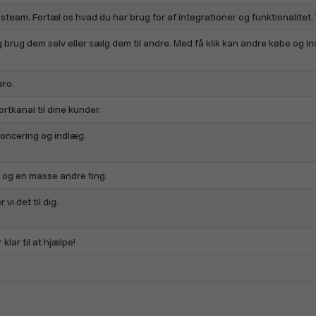
ngsteam. Fortæl os hvad du har brug for af integrationer og funktionalitet
rug dem selv eller sælg dem til andre. Med få klik kan andre købe og ins
ero.
tkanal til dine kunder.
oncering og indlæg.
og en masse andre ting.
vi det til dig.
klar til at hjælpe!