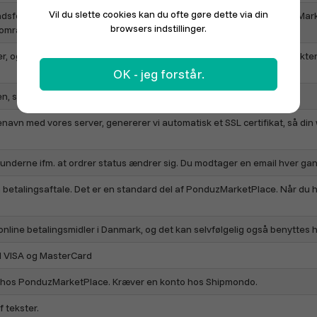
Vil du slette cookies kan du ofte gøre dette via din
ndsforening, shoppingcenter eller lignende få jeres helt egen Online Mar
browsers indstillinger.
 område, forbinder vi automatisk dine produkter til den.
er, og så har du helt automatisk en komplet webshop med dine produkte
OK - jeg forstår.
, så det matcher din virksomheds designprofil.
vn med vores server, genererer vi automatisk et SSL certifikat, så din
underne ifm. at ordrer status ændrer sig. Du modtager en email hver gan
n betalingsaftale. Det er en standard del af PonduzMarketPlace. Når du 
online betalingsmidler i Danmark, og det kan selvfølgelig også benytte
 VISA og MasterCard
in hos PonduzMarketPlace. Kræver en konto hos Shipmondo.
 tekster.