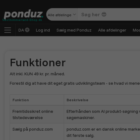
Alle afdelinger
Vesthimmerland-Shop.dk
DA
Log ind
Sælg med Ponduz
Alle afdelinger
Mod
Funktioner
Alt inkl. KUN 49 kr. pr. måned.
Forestil dig at have dit eget gratis udviklingsteam - se hvad vi men
Funktion
Beskrivelse
Fremtidssikret online
Efterhånden som AI produkt-søgning vi
tilstedeværelse
søgemaskiner.
Sælg på ponduz.com
ponduz.com er en dansk online markedsp
dit første salg.