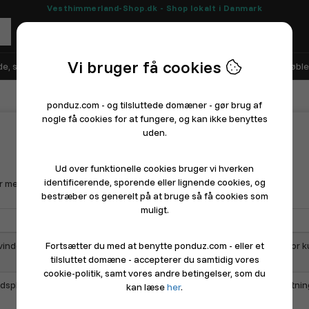
Vesthimmerland-Shop.dk - Shop lokalt i Danmark
Vi bruger få cookies
e, sko og sport
Elektronik
Hårde hvidevarer
Hus, have og møble
ponduz.com - og tilsluttede domæner - gør brug af
nogle få cookies for at fungere, og kan ikke benyttes
uden.
Ud over funktionelle cookies bruger vi hverken
identificerende, sporende eller lignende cookies, og
er med dét længere nede...
bestræber os generelt på at bruge så få cookies som
muligt.
nder frem, får din butik fordel af en stabil, central markedsplads, hvor 
Fortsætter du med at benytte ponduz.com - eller et
tilsluttet domæne - accepterer du samtidig vores
cookie-politik, samt vores andre betingelser, som du
lads med målet at gøre det så nemt og billigt som muligt for forretninger
kan læse
her
.