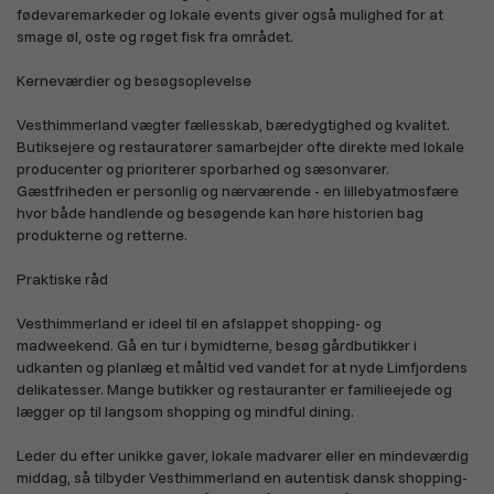
fødevaremarkeder og lokale events giver også mulighed for at
smage øl, oste og røget fisk fra området.
Gaver og specielle
Hobby og håndværk
lejligheder
Kerneværdier og besøgsoplevelse
Vesthimmerland vægter fællesskab, bæredygtighed og kvalitet.
Butiksejere og restauratører samarbejder ofte direkte med lokale
producenter og prioriterer sporbarhed og sæsonvarer.
Gæstfriheden er personlig og nærværende - en lillebyatmosfære
hvor både handlende og besøgende kan høre historien bag
Merchandise
Alle afdelinger
produkterne og retterne.
Praktiske råd
Vesthimmerland er ideel til en afslappet shopping- og
madweekend. Gå en tur i bymidterne, besøg gårdbutikker i
udkanten og planlæg et måltid ved vandet for at nyde Limfjordens
delikatesser. Mange butikker og restauranter er familieejede og
lægger op til langsom shopping og mindful dining.
Leder du efter unikke gaver, lokale madvarer eller en mindeværdig
middag, så tilbyder Vesthimmerland en autentisk dansk shopping-