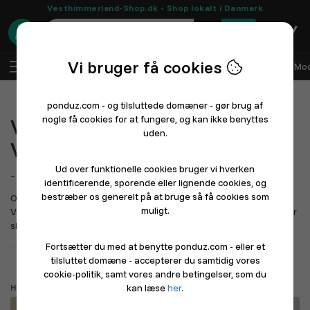
Vesthimmerland-Shop.dk - Shop lokalt i Danmark
0
Vi bruger få cookies
DA
Log ind
Sælg med Ponduz
Alle afdelinger
Mod
ponduz.com - og tilsluttede domæner - gør brug af
nogle få cookies for at fungere, og kan ikke benyttes
Velkommen til
uden.
Vesthimmerland-Shop.dk
Ud over funktionelle cookies bruger vi hverken
- En lokal markedsplads
for Vesthimmerland
identificerende, sporende eller lignende cookies, og
bestræber os generelt på at bruge så få cookies som
Oplev shopping og restauranter i Vesthimmerland. .
muligt.
Vesthimmerland er en levende kommune i Region Nordjylland, hvor
shopping, mad og gæstfrih...
Læs mere længere nede
Fortsætter du med at benytte ponduz.com - eller et
tilsluttet domæne - accepterer du samtidig vores
Driver du en butik eller restaurant? Sådan kommer du i gang
cookie-politik, samt vores andre betingelser, som du
kan læse
her
.
Hvad leder du efter?