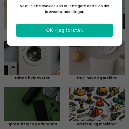
Vil du slette cookies kan du ofte gøre dette via din
browsers indstillinger.
OK - jeg forstår.
Mode, sko og sport
Elektronik
Hårde hvidevarer
Hus, have og møbler
Sportudstyr og udendørs
Værktøj og maskiner