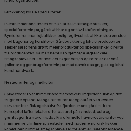
landbrugstradition.
Køretøjer, biler og cykler
Dagligvarer, mad og drikke
Butikker og lokale specialiteter
I Vesthimmerland findes et miks af selvstændige butikker,
specialforretninger, gårdbutikker og antikvitetsforretninger.
Bymidter rummer tøjbutikker, bolig- og livsstilsbutikker side om side
med bagerier og konditorer. Gårdbutikker og lokale producenter
sælger sæsonens grønt, mejeriprodukter og spekeskinker direkte
Kæledyr
Kontor og skole
fra producenten, så man nemt kan hjemtage ægte lokale
smagsoplevelser. For dem der søger design og retro er der små
gallerier og genbrugsforretninger med dansk design, glas og lokal
kunsthåndværk.
Restauranter og madkultur
Spisesteder i Vesthimmerland fremhæver Limfjordens fisk og det
Smykker, guld og ure
Gaming, spil og kort
frugtbare opland. Mange restauranter og caféer ved kysten
serverer frisk fisk og skaldyr fra fjorden, mens gård-til-bord-
konceptet løfter lokale retter baseret på svinekød, oste og
grøntsager fra nærområdet. Fra uformelle havnerestauranter ved
marinaerne til intime spisesteder med moderne nordisk køkken -
kommunen rummer smagsoplevelser for enhver. Sæsonbestemte