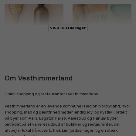
Vis alle Afdelinger
Skønhed og personlig pleje
Legetøj, børn og baby
Om Vesthimmerland
Sundhed og velvære
Bøger, film og musik
Oplev shopping og restauranter i Vesthimmerland
Vesthimmerland er en levende kommune i Region Nordjylland, hvor
shopping, mad og gæstfrihed møder landlig idyl og kystliv. Fordelt
på byer som Aars, Løgstør, Farsø, Aalestrup og Ranum byder
området på et varieret udbud af butikker og restauranter, der
afspejler lokal håndværk, frisk Limfjordssmagen og en stærk