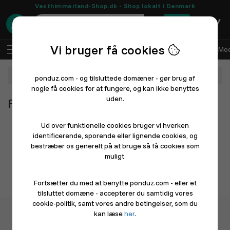
Vesthimmerland-Shop.dk - Shop lokalt i Danmark
0
Vi bruger få cookies
DA
Log ind
Sælg med Ponduz
Alle afdelinger
Mod
Afdeling
ponduz.com - og tilsluttede domæner - gør brug af
nogle få cookies for at fungere, og kan ikke benyttes
uden.
Fra alle afdelinger
Ud over funktionelle cookies bruger vi hverken
identificerende, sporende eller lignende cookies, og
bestræber os generelt på at bruge så få cookies som
muligt.
Fortsætter du med at benytte ponduz.com - eller et
tilsluttet domæne - accepterer du samtidig vores
cookie-politik, samt vores andre betingelser, som du
kan læse
her
.