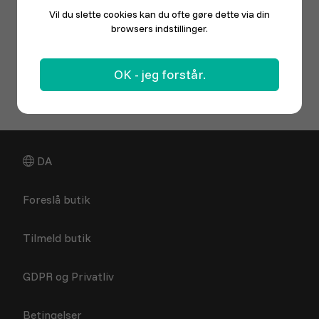
Vil du slette cookies kan du ofte gøre dette via din
browsers indstillinger.
OK - jeg forstår.
DA
Foreslå butik
Tilmeld butik
GDPR og Privatliv
Betingelser